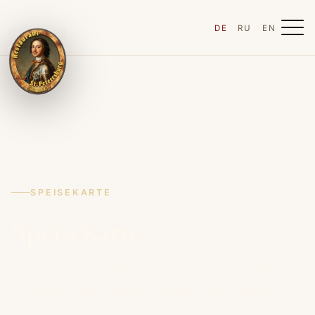
DE
RU
EN
SPEISEKARTE
Speisekarte
Von hausgemachten Pelmeni und Plov bis zur sorgfältig
kuratierten Wodka-Auswahl. Allergene und Zusatzstoffe am
Ende der Karte.