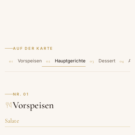
AUF DER KARTE
Vorspeisen
Hauptgerichte
Dessert
Alk
01
02
03
04
NR. 01
Vorspeisen
Salate