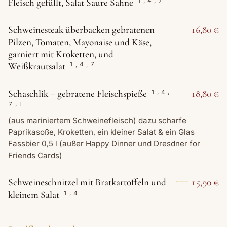
Fleisch gefüllt, Salat Saure Sahne
1
,
4
,
7
Schweinesteak überbacken gebratenen
16,80 €
Pilzen, Tomaten, Mayonaise und Käse,
garniert mit Kroketten, und
Weißkrautsalat
1
,
4
,
7
Schaschlik – gebratene Fleischspieße
18,80 €
1
,
4
,
7
,
I
(aus mariniertem Schweinefleisch) dazu scharfe
Paprikasoße, Kroketten, ein kleiner Salat & ein Glas
Fassbier 0,5 l (außer Happy Dinner und Dresdner for
Friends Cards)
Schweineschnitzel mit Bratkartoffeln und
15,90 €
kleinem Salat
1
,
4