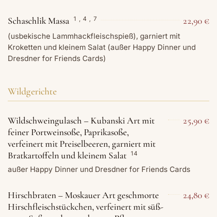
Schaschlik Massa
22,90 €
1
,
4
,
7
(usbekische Lammhackfleischspieß), garniert mit
Kroketten und kleinem Salat (außer Happy Dinner und
Dresdner for Friends Cards)
Wildgerichte
Wildschweingulasch – Kubanski Art mit
25,90 €
feiner Portweinsoße, Paprikasoße,
verfeinert mit Preiselbeeren, garniert mit
Bratkartoffeln und kleinem Salat
14
außer Happy Dinner und Dresdner for Friends Cards
Hirschbraten – Moskauer Art geschmorte
24,80 €
Hirschfleischstückchen, verfeinert mit süß-