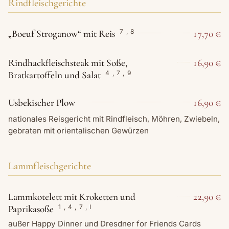
Rindfleischgerichte
„Boeuf Stroganow“ mit Reis
17,70 €
7
,
8
Rindhackfleischsteak mit Soße,
16,90 €
Bratkartoffeln und Salat
4
,
7
,
9
Usbekischer Plow
16,90 €
nationales Reisgericht mit Rindfleisch, Möhren, Zwiebeln,
gebraten mit orientalischen Gewürzen
Lammfleischgerichte
Lammkotelett mit Kroketten und
22,90 €
Paprikasoße
1
,
4
,
7
,
I
außer Happy Dinner und Dresdner for Friends Cards