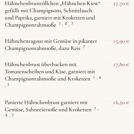
Hähnchenbruströllchen „Hähnchen Kiew“
17,70 €
gefüllt mit Champignons, Schnittlauch
und Paprika, garniert mit Kroketten und
Champignonrahmsoße
1
,
4
,
7
Hähnchenragout mit Gemüse in pikanter
15,90 €
Champignonrahmsoße, dazu Reis
7
Hähnchenbrust überbacken mit
17,80 €
Tomatenscheiben und Käse, garniert mit
Champignonrahmsoße und Kroketten
1
,
4
,
7
Panierte Hähnchenbrust garniert mit
16,50 €
Gemüse, Sahneeiersoße und Kroketten
1
,
4
,
7