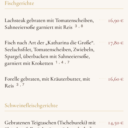
Fischgerichte
Lachsteak gebraten mit Tomatenscheiben,
16,90 €
Sahneeiersoße garniert mit Reis
3
,
8
Fisch nach Art der „Katharina die Große“.
17,80 €
Seelachsfilet, Tomatenscheiben, Zwiebeln,
Spargel, überbacken mit Sahneeiersoße,
garniert mit Kroketten
1
,
4
,
7
Forelle gebraten, mit Kräuterbutter, mit
16,60 €
Reis
3
,
7
Schweinefleischgerichte
Gebratenen Teigtaschen (Tschebureki) mit
14,50 €