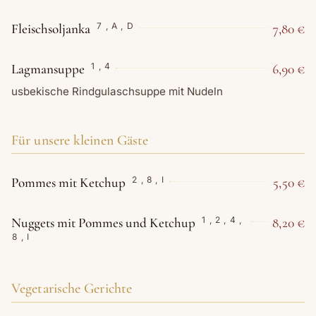
Fleischsoljanka
7,80 €
7
,
A
,
D
Lagmansuppe
6,90 €
1
,
4
usbekische Rindgulaschsuppe mit Nudeln
Für unsere kleinen Gäste
Pommes mit Ketchup
5,50 €
2
,
8
,
I
Nuggets mit Pommes und Ketchup
8,20 €
1
,
2
,
4
,
8
,
I
Vegetarische Gerichte