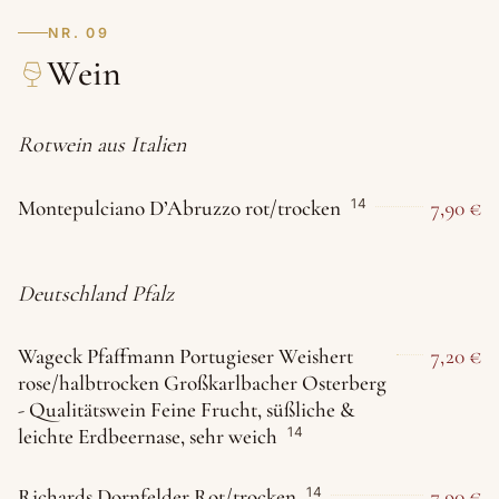
NR. 09
Wein
Rotwein aus Italien
Montepulciano D’Abruzzo rot/trocken
7,90 €
14
Deutschland Pfalz
Wageck Pfaffmann Portugieser Weishert
7,20 €
rose/halbtrocken Großkarlbacher Osterberg
- Qualitätswein Feine Frucht, süßliche &
leichte Erdbeernase, sehr weich
14
Richards Dornfelder Rot/trocken
7,90 €
14