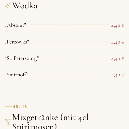
Wodka
„Absolut”
4,40 €
„Perzowka”
4,40 €
“St. Petersburg”
4,40 €
“Smirnoff”
4,40 €
NR. 16
Mixgetränke (mit 4cl
Spirituosen)