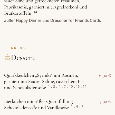
sauer Soße und getrockneten Pflaumen,
Paprikasoße, garniert mit Apfelrotkohl und
Bratkartoffeln
14
außer Happy Dinner und Dresdner for Friends Cards
NR. 03
Dessert
Quarkkeulchen „Syrniki“ mit Rosinen,
6,90 €
garniert mit Saurer Sahne, russischem Eis
und Schokoladensoße
1
,
2
,
4
,
7
,
10
,
13
,
14
Eierkuchen mit süßer Quarkfüllung
5,90 €
Schokoladensoße und Vanillesoße
1
,
4
,
7