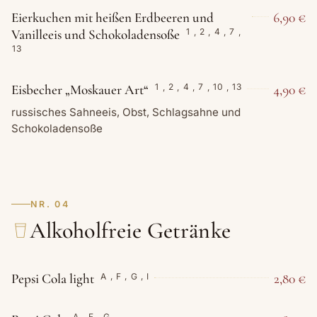
Eierkuchen mit heißen Erdbeeren und
6,90 €
Vanilleeis und Schokoladensoße
1
,
2
,
4
,
7
,
13
Eisbecher „Moskauer Art“
4,90 €
1
,
2
,
4
,
7
,
10
,
13
russisches Sahneeis, Obst, Schlagsahne und
Schokoladensoße
NR. 04
Alkoholfreie Getränke
Pepsi Cola light
2,80 €
A
,
F
,
G
,
I
A
,
F
,
G