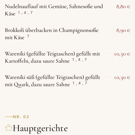
Nudelnauflauf mit Gemüse, Sahnesoße und
8,80 €
Käse
1
,
4
,
7
Brokkoli überbacken in Champignonsoße
8,90 €
mit Käse
7
Wareniki (gefüllte Teigtaschen) gefüllt mit
10,30 €
Kartoffeln, dazu saure Sahne
1
,
4
,
7
Wareniki süß (gefüllte Teigtaschen) gefüllt
10,30 €
mit Quark, dazu saure Sahne
1
,
4
,
7
NR. 02
Hauptgerichte