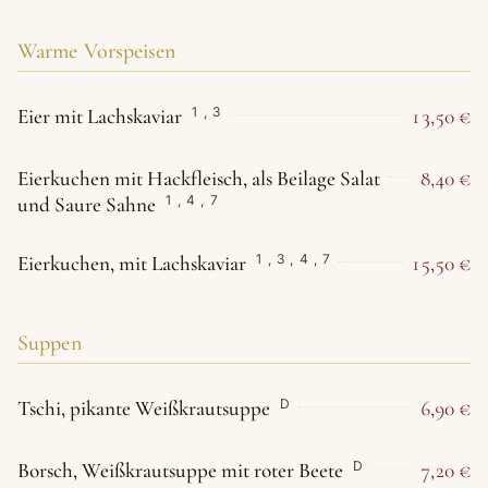
Warme Vorspeisen
Eier mit Lachskaviar
13,50 €
1
,
3
Eierkuchen mit Hackfleisch, als Beilage Salat
8,40 €
und Saure Sahne
1
,
4
,
7
Eierkuchen, mit Lachskaviar
15,50 €
1
,
3
,
4
,
7
Suppen
Tschi, pikante Weißkrautsuppe
6,90 €
D
Borsch, Weißkrautsuppe mit roter Beete
7,20 €
D